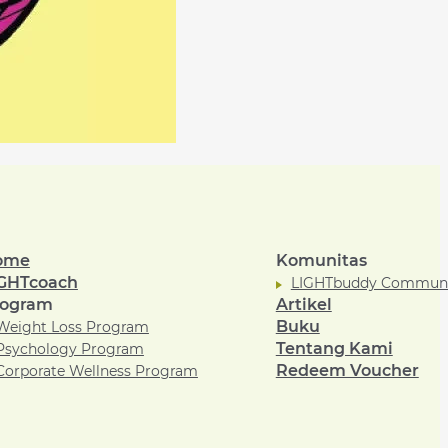
ome
Komunitas
GHTcoach
LIGHTbuddy Commun
rogram
Artikel
Buku
Weight Loss Program
Tentang Kami
Psychology Program
Redeem Voucher
Corporate Wellness Program