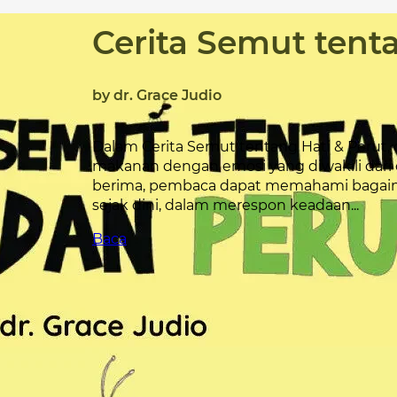
Cerita Semut tent
by dr. Grace Judio
Dalam Cerita Semut tentang Hati & Perut
makanan dengan emosi yang diwakili dari 
berima, pembaca dapat memahami bagaiman
sejak dini, dalam merespon keadaan...
Baca