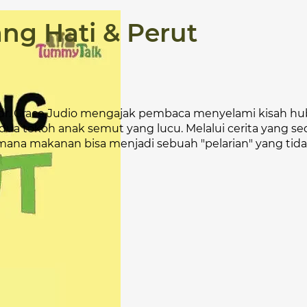
ang Hati & Perut
, dr. Grace Judio mengajak pembaca menyelami kisah h
dua tokoh anak semut yang lucu. Melalui cerita yang s
a makanan bisa menjadi sebuah "pelarian" yang tidak