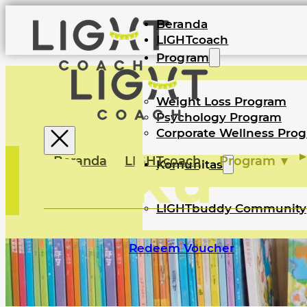
Beranda
LIGHTcoach
Program
Weight Loss Program
Psychology Program
Corporate Wellness Pro
Buku
Beranda
LIGHTcoach
Program
Komunitas
LIGHTbuddy Community
Redeem Voucher