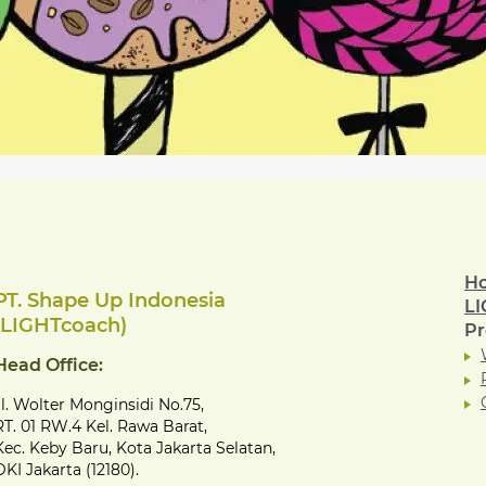
H
PT. Shape Up Indonesia
LI
(LIGHTcoach)
P
Head Office:
Jl. Wolter Monginsidi No.75,
RT. 01 RW.4 Kel. Rawa Barat,
Kec. Keby Baru, Kota Jakarta Selatan,
DKI Jakarta (12180).