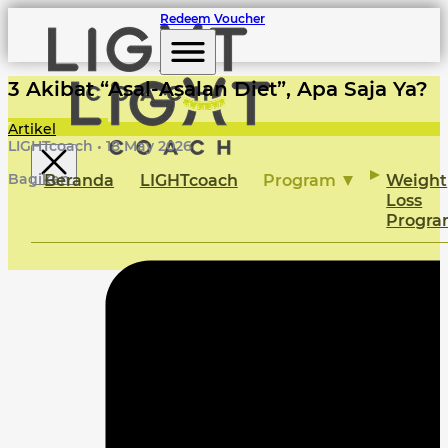
Redeem Voucher
3 Akibat “Asal-Asalan Diet”, Apa Saja Ya?
Artikel
LIGHTcoach • 18 May 2026
Beranda
LIGHTcoach
Program
Weight
Bagikan
Loss
Progr