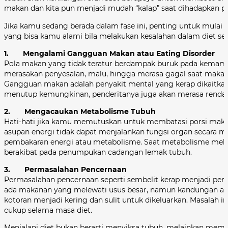
makan dan kita pun menjadi mudah “kalap” saat dihadapkan p
Jika kamu sedang berada dalam fase ini, penting untuk mulai
yang bisa kamu alami bila melakukan kesalahan dalam diet sepe
1. Mengalami Gangguan Makan atau Eating Disorder
Pola makan yang tidak teratur berdampak buruk pada kemam
merasakan penyesalan, malu, hingga merasa gagal saat makan b
Gangguan makan adalah penyakit mental yang kerap dikaitka
menutup kemungkinan, penderitanya juga akan merasa rendah di
2. Mengacaukan Metabolisme Tubuh
Hati-hati jika kamu memutuskan untuk membatasi porsi makan
asupan energi tidak dapat menjalankan fungsi organ secara
pembakaran energi atau metabolisme. Saat metabolisme mel
berakibat pada penumpukan cadangan lemak tubuh.
3. Permasalahan Pencernaan
Permasalahan pencernaan seperti sembelit kerap menjadi perma
ada makanan yang melewati usus besar, namun kandungan air 
kotoran menjadi kering dan sulit untuk dikeluarkan. Masalah i
cukup selama masa diet.
Menjalani diet bukan berarti menyiksa tubuh, melainkan membe