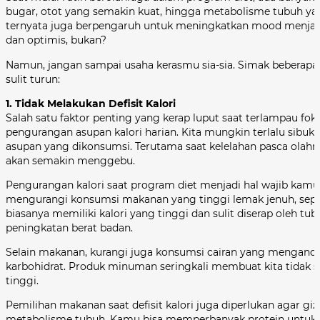
bugar, otot yang semakin kuat, hingga metabolisme tubuh yang
ternyata juga berpengaruh untuk meningkatkan mood menjadi 
dan optimis, bukan?
Namun, jangan sampai usaha kerasmu sia-sia. Simak beberapa k
sulit turun:
1. Tidak Melakukan Defisit Kalori
Salah satu faktor penting yang kerap luput saat terlampau fo
pengurangan asupan kalori harian. Kita mungkin terlalu sibuk
asupan yang dikonsumsi. Terutama saat kelelahan pasca olahra
akan semakin menggebu.
Pengurangan kalori saat program diet menjadi hal wajib ka
mengurangi konsumsi makanan yang tinggi lemak jenuh, sepert
biasanya memiliki kalori yang tinggi dan sulit diserap oleh 
peningkatan berat badan.
Selain makanan, kurangi juga konsumsi cairan yang mengandun
karbohidrat. Produk minuman seringkali membuat kita tidak 
tinggi.
Pemilihan makanan saat defisit kalori juga diperlukan agar 
metabolisme tubuh. Kamu bisa memperbanyak protein untuk ke