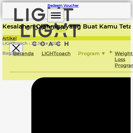
Redeem Voucher
Kesalahan Olahraga yang Buat Kamu Tetap
Artikel
LIGHTcoach • 25 June 2026
Beranda
LIGHTcoach
Program
Weight
Bagikan
Loss
Progr